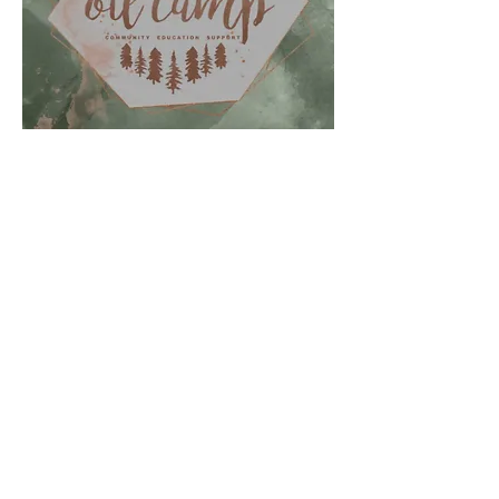
Verbind met anderen, deel je
ervaringen en ontdek het volledige
potentieel van je oliën! Bovendien
maak je kans om leuke olieprijzen te
winnen.
Coming soon in NL
Voorlopig in Engels
Schrijf in
Doe mee aan onze 10-daagse